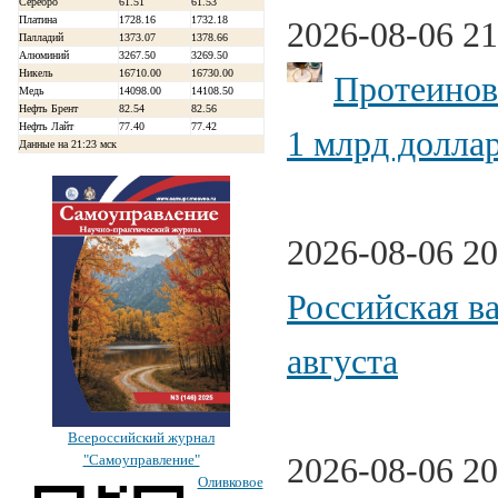
Серебро
61.51
61.53
Платина
1728.16
1732.18
2026-08-06 21
Палладий
1373.07
1378.66
Алюминий
3267.50
3269.50
Никель
16710.00
16730.00
Протеинов
Медь
14098.00
14108.50
Нефть Брент
82.54
82.56
Нефть Лайт
77.40
77.42
1 млрд долла
Данные на 21:23 мск
2026-08-06 20
Российская в
августа
Всероссийский журнал
2026-08-06 20
"Самоуправление"
Оливковое