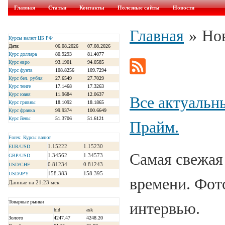
Главная
Статьи
Контакты
Полезные сайты
Новости
Главная
»
Но
Курсы валют ЦБ РФ
Дата:
06.08.2026
07.08.2026
Курс доллара
80.9293
81.4077
Курс евро
93.1901
94.0585
Курс фунта
108.8256
109.7294
Курс бел. рубля
27.6549
27.7029
Курс тенге
17.1468
17.3263
Курс юаня
11.9684
12.0637
Все актуальн
Курс гривны
18.1092
18.1865
Курс франка
99.9374
100.6649
Курс йены
51.3706
51.6121
Прайм.
Forex: Курсы валют
1.15222
1.15230
EUR/USD
Самая свежая
1.34562
1.34573
GBP/USD
0.81234
0.81243
USD/CHF
158.383
158.395
USD/JPY
времени. Фот
Данные на 21:23 мск
Товарные рынки
интервью.
bid
ask
Золото
4247.47
4248.20