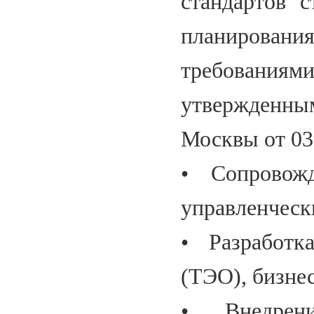
стандартов с
планирован
требован
утвержденн
Москвы от 03.
• Сопровожд
управленческ
• Разработк
(ТЭО), бизне
• Внедрен