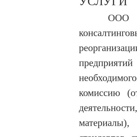
УСЛУГИ
ООО «Арба
консалтингов
реорганиз
предприят
необходимог
комиссию (о
деятельнос
материалы)