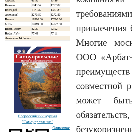
Серебро
63.52
63.59
Платина
1743.57
1757.07
Палладий
1373.37
1387.39
требованиями
Алюминий
3270.50
3272.50
Никель
16980.00
17000.00
Медь
14019.00
14022.50
привлечения 
Нефть Брент
82.30
82.52
Нефть Лайт
77.09
77.11
Данные на 14:04 мск
Многие моск
ООО «Арбат-
преимуществ
совместной р
может быт
обязатель
Всероссийский журнал
"Самоуправление"
безукоризн
Оливковое