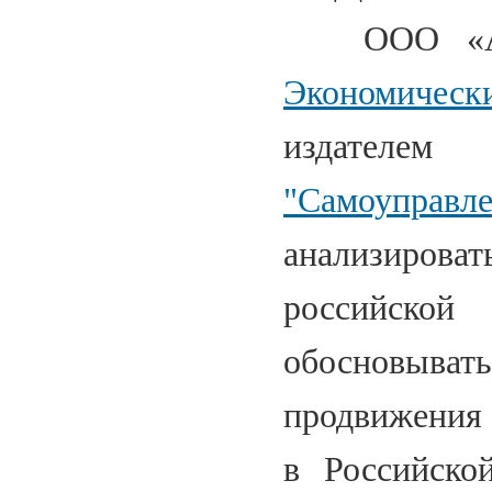
ООО «Арба
Экономиче
издате
"Самоуправле
анализиров
российской
обосновыват
продвижения 
в Российско