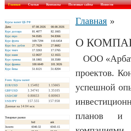
Главная
Статьи
Контакты
Полезные сайты
Новости
Главная
»
Курсы валют ЦБ РФ
Дата:
07.08.2026
08.08.2026
Курс доллара
81.4077
82.1665
Курс евро
94.0585
94.8366
О КОМПА
Курс фунта
109.7294
110.6454
Курс бел. рубля
27.7029
27.8682
Курс тенге
17.3263
17.5765
Курс юаня
12.0637
12.1655
ООО «Арбат-
Курс гривны
18.1865
18.3580
Курс франка
100.6649
101.3026
Курс йены
51.6121
51.8204
проектов. Ко
Forex: Курсы валют
успешной опы
1.15492
1.15665
EUR/USD
1.34741
1.35105
GBP/USD
0.80653
0.80903
USD/CHF
инвестицион
157.555
157.958
USD/JPY
Данные на 14:04 мск
планов и 
Товарные рынки
bid
ask
Золото
4340.32
4343.15
компаниями