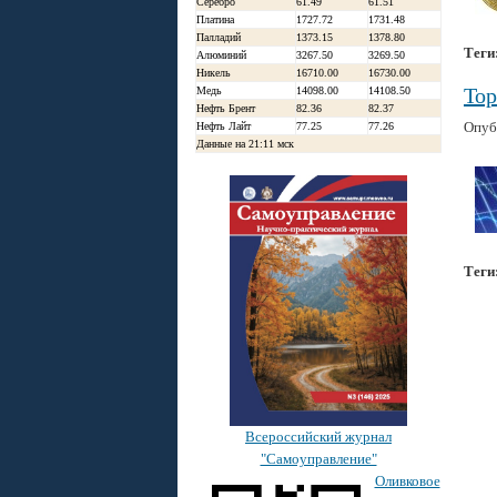
Серебро
61.49
61.51
Платина
1727.72
1731.48
Палладий
1373.15
1378.80
Теги
Алюминий
3267.50
3269.50
Никель
16710.00
16730.00
Тор
Медь
14098.00
14108.50
Нефть Брент
82.36
82.37
Опуб
Нефть Лайт
77.25
77.26
Данные на 21:11 мск
Теги
Всероссийский журнал
"Самоуправление"
Оливковое