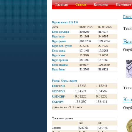
Главная
Статьи
Контакты
Полезные 
Глав
Курсы валют ЦБ РФ
Дата:
06.08.2026
07.08.2026
Теги
Курс доллара
80.9293
81.4077
Курс евро
93.1901
94.0585
Ва
Курс фунта
108.8256
109.7294
Курс бел. рубля
27.6549
27.7029
Опуб
Курс тенге
17.1468
17.3263
Курс юаня
11.9684
12.0637
Курс гривны
18.1092
18.1865
Курс франка
99.9374
100.6649
Курс йены
51.3706
51.6121
Forex: Курсы валют
1.15233
1.15241
EUR/USD
Теги
1.34571
1.34582
GBP/USD
0.81222
0.81232
USD/CHF
Кто
158.397
158.411
USD/JPY
Данные на 21:11 мск
Опуб
Товарные рынки
bid
ask
Золото
4247.05
4247.75